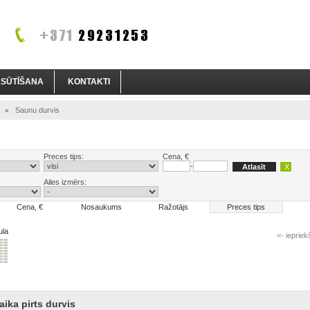
ASŪTĪŠANA
KONTAKTI
Saunu durvis
»
Preces tips:
Cena, €
-
Ailes izmērs:
Cena, €
Nosaukums
Ražotājs
Preces tips
ula
<- iepriek
ka pirts durvis