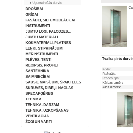
Ugunsdrošās durvis
Ca
DROŠĪBAI
GRĪDAI
FASĀDEI, SILTUMIZOLĀCIJAI
INSTRUMENTI
JUMTU LOGI, PALODZES,..
JUMTU MATERIĀLI
KOKMATERIĀLI, PLĀTNES
LEŅĶI, STIPRINĀJUMI
MĒRINSTRUMENTI
Tvaika pirts durv
PLĒVES, TENTI
REĢIPSIS, PROFILI
Kods:
SANTEHNIKA
Ražotājs:
SAIMNIECĪBAI
Preces tips:
SAUSIE MAISĪJUMI, ŠPAKTELES
Kārbas izmērs:
Ailes izmērs:
SKRŪVES, DĪBEĻI, NAGLAS
SPECAPĢĒRBS
TEHNIKA
TEHNIKA. DĀRZAM
TEHNIKA. UZKOPŠANAS
VENTILĀCIJA
ŽOGI UN VĀRTI