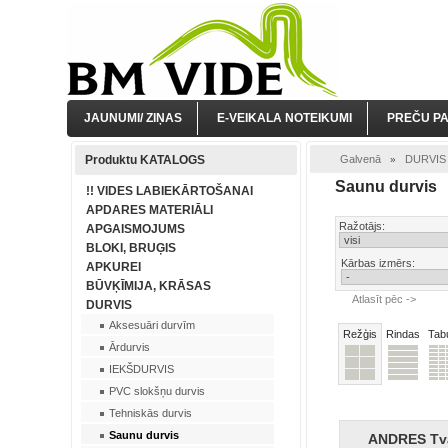
JAUNUMI/ ZIŅAS
E-VEIKALA NOTEIKUMI
PREČU P
Produktu KATALOGS
Galvenā
DURVIS
»
Saunu durvis
!! VIDES LABIEKĀRTOŠANAI
APDARES MATERIĀLI
Ražotājs:
APGAISMOJUMS
BLOKI, BRUĢIS
Kārbas izmērs:
APKUREI
BŪVĶĪMIJA, KRĀSAS
Atlasīt pēc ->
DURVIS
Aksesuāri durvīm
Režģis
Rindas
Tab
Ārdurvis
IEKŠDURVIS
PVC slokšņu durvis
Tehniskās durvis
Saunu durvis
ANDRES Tvai