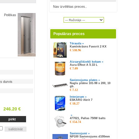
Nav izvēlētas preces..
Pelēkas
Populāras preces
Tērauda »
Kamīnkrāsns Favorit 2 KX
€ 538.96
Aizsarglīdzekļi kokam »
Aura Effect A 0.33 L
€ 7.09
Savienojumu plates »
s durvis
Naglu plātne 101-98 x 200, 10
gb.
€ 7.12
Interjeram »
ESKARO Akrit 7
€ 18.27
246.20 €
»
477021, Pallas 750W balts
€ 154.74
Savienojumi »
NP100 Savienojums d100mm