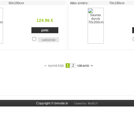
60x190cm
Ailes izmērs:
70x190cm
124.96 €
1
2
<- iepriekšējā
nākamā ->
Copyright © bmvide.lv
Created by: BtoB.LV