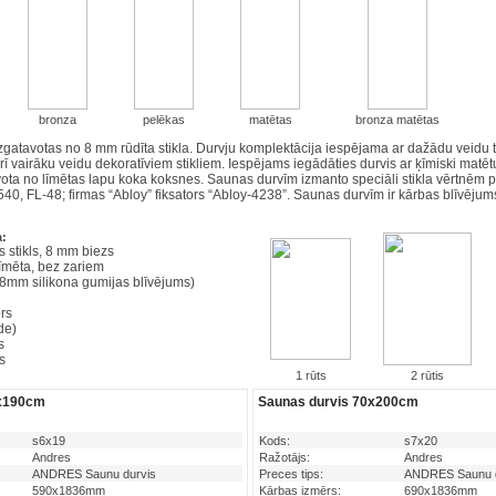
bronza
pelēkas
matētas
bronza matētas
zgatavotas no 8 mm rūdīta stikla. Durvju komplektācija iespējama ar dažādu veidu t
rī vairāku veidu dekoratīviem stikliem. Iespējams iegādāties durvis ar ķīmiski mat
vota no līmētas lapu koka koksnes. Saunas durvīm izmanto speciāli stikla vērtnēm 
0, FL-48; firmas “Abloy” fiksators “Abloy-4238”. Saunas durvīm ir kārbas blīvējum
a:
ts stikls, 8 mm biezs
līmēta, bez zariem
(8mm silikona gumijas blīvējums)
ors
de)
s
s
1 rūts
2 rūtis
0x190cm
Saunas durvis 70x200cm
s6x19
Kods:
s7x20
Andres
Ražotājs:
Andres
ANDRES Saunu durvis
Preces tips:
ANDRES Saunu d
590x1836mm
Kārbas izmērs:
690x1836mm