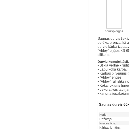
caurspīdīgas
Saunas durvis tiek i
pelēks, bronza, kā a
durvju kārba izgata
“Abloy” eņģes KS-654
silikons.
Durvju komplektācij
• Stikla vērtne - rūdī
• Lapu koka kārba, 
• Kārbas blīvējums 
• "Abloy" eņģes
• "Abloy" rullīšfiksat
• Koka rokturis (prie
• dekoratīvas tapiņa
• kartona iepakojum
Saunas durvis 6
Kods:
Ražotājs:
Preces tips:
Kārbas izmērs: