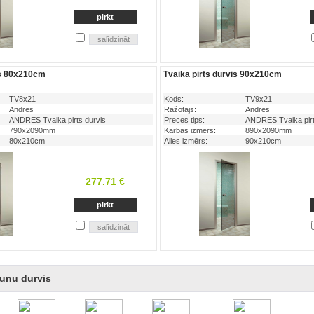
is 80x210cm
Tvaika pirts durvis 90x210cm
TV8x21
Kods:
TV9x21
Andres
Ražotājs:
Andres
ANDRES Tvaika pirts durvis
Preces tips:
ANDRES Tvaika pirt
790x2090mm
Kārbas izmērs:
890x2090mm
80x210cm
Ailes izmērs:
90x210cm
277.71 €
unu durvis