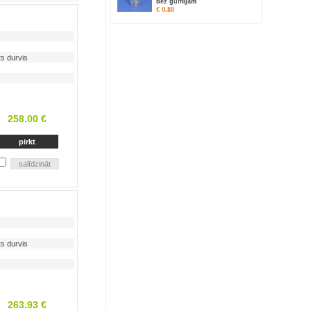
bez gumijām
€ 0.88
s durvis
258.00 €
s durvis
263.93 €