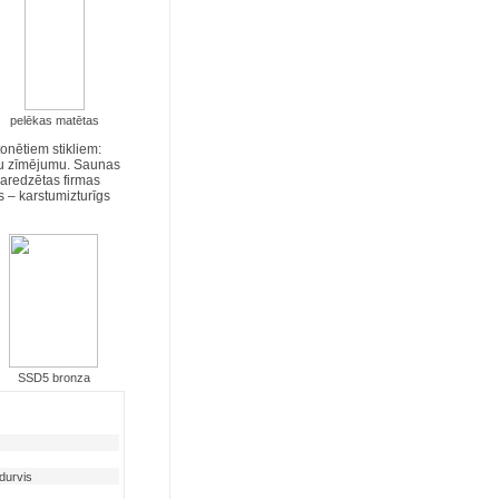
pelēkas matētas
onētiem stikliem:
ētu zīmējumu. Saunas
paredzētas firmas
s – karstumizturīgs
SSD5 bronza
urvis