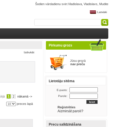
Šodien vārdadienu svin:Vladislava, Vladislavs, Mudite
Latviski
Pirkumu grozs
Izdrukāt
Jūsu grozā
nav preču
Lietotāju sitēma
E-pasts:
1
Parole:
šējā
2
nākamā ->
preces lapā
Reģistrēties
Aizmirsāt paroli?
Precu salīdzināšana