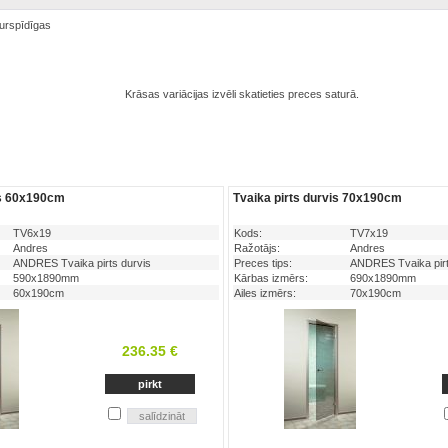
urspīdīgas
Krāsas variācijas izvēli skatieties preces saturā.
is 60x190cm
Tvaika pirts durvis 70x190cm
TV6x19
Kods:
TV7x19
Andres
Ražotājs:
Andres
ANDRES Tvaika pirts durvis
Preces tips:
ANDRES Tvaika pirt
590x1890mm
Kārbas izmērs:
690x1890mm
60x190cm
Ailes izmērs:
70x190cm
236.35 €