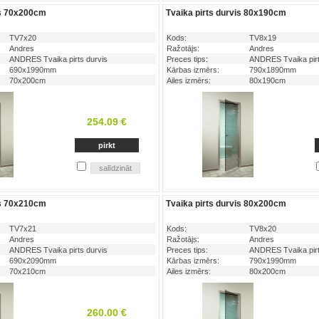
is 70x200cm
Tvaika pirts durvis 80x190cm
TV7x20
Kods:
TV8x19
Andres
Ražotājs:
Andres
ANDRES Tvaika pirts durvis
Preces tips:
ANDRES Tvaika pirt
690x1990mm
Kārbas izmērs:
790x1890mm
70x200cm
Ailes izmērs:
80x190cm
254.09 €
is 70x210cm
Tvaika pirts durvis 80x200cm
TV7x21
Kods:
TV8x20
Andres
Ražotājs:
Andres
ANDRES Tvaika pirts durvis
Preces tips:
ANDRES Tvaika pirt
690x2090mm
Kārbas izmērs:
790x1990mm
70x210cm
Ailes izmērs:
80x200cm
260.00 €