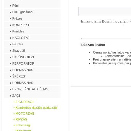
Fēni
Flīžu griešanai
Frēzes
Izmantojams Bosch modeļie
KOMPLEKTI
Knaibles
NAGLOTĀJI
Pistoles
Lūdzam ievērot
Skavotāji
Cenas norādītas latos
vai
kokmateriālus - dē
SKRŪVGRIEŽI
Preču aprakstiem un attēli
Konkrētos jautājumos par
PERFORATORI
SLĪPMAŠĪNAS
ŠĶĒRES
URBMAŠĪNAS
UZGRIEŽŅU ATSLĒGAS
ZĀĢI
• FIGŪRZĀĢI
• Kombinētie ripzāģi/ galda zāģi
• MOTORZĀĢI
• RIPZĀĢI
• Zobenzāģi