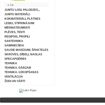
• Piederumi
Citi
JUMTU LOGI, PALODZES,..
JUMTU MATERIĀLI
KOKMATERIĀLI, PLĀTNES
LEŅĶI, STIPRINĀJUMI
MĒRINSTRUMENTI
PLĒVES, TENTI
REĢIPSIS, PROFILI
SANTEHNIKA
SAIMNIECĪBAI
SAUSIE MAISĪJUMI, ŠPAKTELES
SKRŪVES, DĪBEĻI, NAGLAS
SPECAPĢĒRBS
TEHNIKA
TEHNIKA. DĀRZAM
TEHNIKA. UZKOPŠANAS
VENTILĀCIJA
ŽOGI UN VĀRTI