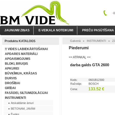
JAUNUMI/ ZIŅAS
E-VEIKALA NOTEIKUMI
PREČU PASŪTĪŠANA
Produktu KATALOGS
Galvenā
INSTRUMENTI
Z
»
»
Piederumi
!! VIDES LABIEKĀRTOŠANAI
APDARES MATERIĀLI
<< ATPAKAĻ <<
APGAISMOJUMS
BLOKI, BRUĢIS
darba galds GTA 2600
APKUREI
BŪVĶĪMIJA, KRĀSAS
DURVIS
Kods:
0601B12300
DROŠĪBAI
Ražotājs:
BOSCH
GRĪDAI
133.52 €
Cena:
FASĀDEI, SILTUMIZOLĀCIJAI
INSTRUMENTI
Atskaldāmie āmuri
BETONAM, JAVĀM
Ēveles