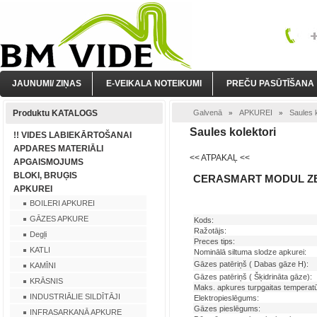
JAUNUMI/ ZIŅAS
E-VEIKALA NOTEIKUMI
PREČU PASŪTĪŠANA
Produktu KATALOGS
Galvenā
APKUREI
Saules k
»
»
Saules kolektori
!! VIDES LABIEKĀRTOŠANAI
APDARES MATERIĀLI
<< ATPAKAĻ <<
APGAISMOJUMS
BLOKI, BRUĢIS
CERASMART MODUL ZB
APKUREI
BOILERI APKUREI
GĀZES APKURE
Kods:
Ražotājs:
Degļi
Preces tips:
KATLI
Nominālā siltuma slodze apkurei:
Gāzes patēriņš ( Dabas gāze H):
KAMĪNI
Gāzes patēriņš ( Šķidrināta gāze):
KRĀSNIS
Maks. apkures turpgaitas temperatū
INDUSTRIĀLIE SILDĪTĀJI
Elektropieslēgums:
Gāzes pieslēgums:
INFRASARKANĀ APKURE