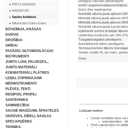
Dūmgāzu caurules pievienojums:
PIRTS KRĀSNIS
Izmēri: augstumsxplatumsxdziļums:
Svars (bez iepakojuma):
RADIATORI
Nominālā siltuma jauda apkurei (40/
Saules kolektori
Minimālā siltuma jauda apkurei (40/
Minimālā siltuma jauda apkurei (80/
Siltumsūkņi Gaiss-Gaiss
Nominālā siltuma jauda karstā ūdens
BŪVĶĪMIJA, KRĀSAS
Izplešanās tvertne (kopējais tilpums
DURVIS
Lietderības koeficents pēc DIN 4702
Turpgaitas/atgaitas pieslēgums:
DROŠĪBAI
Aukstā/Karstā ūdens pieslēgums:
GRĪDAI
Termosa tvertnes tilpums (karstaja
FASĀDEI, SILTUMIZOLĀCIJAI
Jaudas skaitlis NL pie maks. jaudas
INSTRUMENTI
Cena:
JUMTU LOGI, PALODZES,..
JUMTU MATERIĀLI
KOKMATERIĀLI, PLĀTNES
LEŅĶI, STIPRINĀJUMI
MĒRINSTRUMENTI
PLĒVES, TENTI
REĢIPSIS, PROFILI
SANTEHNIKA
SAIMNIECĪBAI
SAUSIE MAISĪJUMI, ŠPAKTELES
Lūdzam ievērot
SKRŪVES, DĪBEĻI, NAGLAS
Cenas norādītas latos
vai
SPECAPĢĒRBS
kokmateriālus - dē
Preču aprakstiem un attēli
TEHNIKA