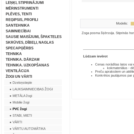
LEŅĶI, STIPRINĀJUMI
MĒRINSTRUMENTI
PLĒVES, TENTI
REĢIPSIS, PROFILI
Modelis:
SANTEHNIKA
SAIMNIECĪBAI
Zoga posma šķērssija. Stiprinās hor
SAUSIE MAISĪJUMI, ŠPAKTELES
SKRŪVES, DĪBEĻI, NAGLAS
SPECAPĢĒRBS
TEHNIKA
Lūdzam ievērot
TEHNIKA. DĀRZAM
Cenas norādītas latos
vai
TEHNIKA. UZKOPŠANAS
kokmateriālus - dē
VENTILĀCIJA
Preču aprakstiem un attēli
Konkrētos jautājumos par
ŽOGI UN VĀRTI
Dzeloņstieple
LAUKSAIMNIECIBAS ŽOGI
METĀLA žogi
Mobilie žogi
PVC žogi
STABI, MIETI
VĀRTI
VĀRTU AUTOMĀTIKA