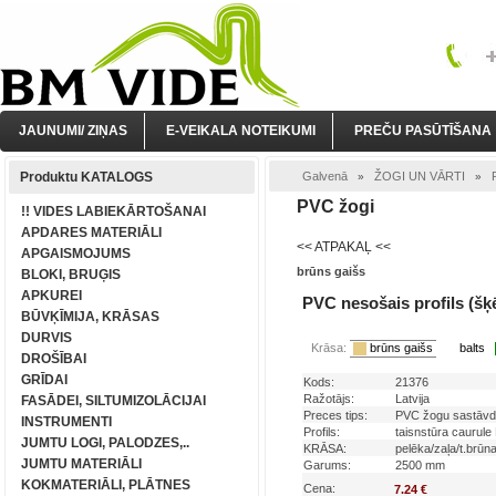
JAUNUMI/ ZIŅAS
E-VEIKALA NOTEIKUMI
PREČU PASŪTĪŠANA
Produktu KATALOGS
Galvenā
ŽOGI UN VĀRTI
»
»
PVC žogi
!! VIDES LABIEKĀRTOŠANAI
APDARES MATERIĀLI
<< ATPAKAĻ <<
APGAISMOJUMS
brūns gaišs
BLOKI, BRUĢIS
APKUREI
PVC nesošais profils (šķē
BŪVĶĪMIJA, KRĀSAS
DURVIS
Krāsa:
brūns gaišs
balts
DROŠĪBAI
GRĪDAI
Kods:
21376
Ražotājs:
Latvija
FASĀDEI, SILTUMIZOLĀCIJAI
Preces tips:
PVC žogu sastāvd
INSTRUMENTI
Profils:
taisnstūra caurul
JUMTU LOGI, PALODZES,..
KRĀSA:
pelēka/zaļa/t.brūn
JUMTU MATERIĀLI
Garums:
2500 mm
KOKMATERIĀLI, PLĀTNES
Cena:
7.24 €