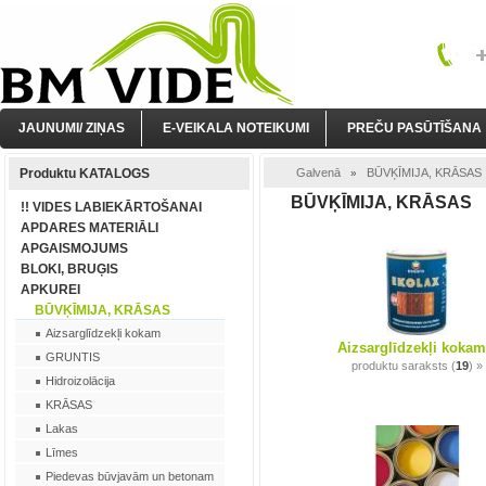
JAUNUMI/ ZIŅAS
E-VEIKALA NOTEIKUMI
PREČU PASŪTĪŠANA
Produktu KATALOGS
Galvenā
BŪVĶĪMIJA, KRĀSAS
»
BŪVĶĪMIJA, KRĀSAS
!! VIDES LABIEKĀRTOŠANAI
APDARES MATERIĀLI
APGAISMOJUMS
BLOKI, BRUĢIS
APKUREI
BŪVĶĪMIJA, KRĀSAS
Aizsarglīdzekļi kokam
Aizsarglīdzekļi kokam
GRUNTIS
produktu saraksts (
19
) »
Hidroizolācija
KRĀSAS
Lakas
Līmes
Piedevas būvjavām un betonam