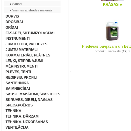
Saunai
KRĀSAS »
Virsmas apstrādes materiāli
DURVIS
DROŠĪBAI
GRĪDAI
FASĀDEI, SILTUMIZOLĀCIJAI
INSTRUMENTI
JUMTU LOGI, PALODZES,..
Piedevas būvjavām un bet
JUMTU MATERIĀLI
produktu saraksts (
12
) »
KOKMATERIĀLI, PLĀTNES
LEŅĶI, STIPRINĀJUMI
MĒRINSTRUMENTI
PLĒVES, TENTI
REĢIPSIS, PROFILI
SANTEHNIKA
SAIMNIECĪBAI
SAUSIE MAISĪJUMI, ŠPAKTELES
SKRŪVES, DĪBEĻI, NAGLAS
SPECAPĢĒRBS
TEHNIKA
TEHNIKA. DĀRZAM
TEHNIKA. UZKOPŠANAS
VENTILĀCIJA