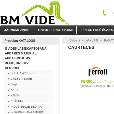
JAUNUMI/ ZIŅAS
E-VEIKALA NOTEIKUMI
PREČU PASŪTĪŠANA
Produktu KATALOGS
Galvenā
APKUREI
RADIA
»
»
CAURTECES
!! VIDES LABIEKĀRTOŠANAI
APDARES MATERIĀLI
APGAISMOJUMS
BLOKI, BRUĢIS
APKUREI
BOILERI APKUREI
GĀZES APKURE
FERROLI alumīnija 
Degļi
produktu saraksts (
56
) »
KATLI
KAMĪNI
KRĀSNIS
INDUSTRIĀLIE SILDĪTĀJI
INFRASARKANĀ APKURE