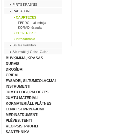
PIRTS KRĀSNIS
RADIATORI
• CAURTECES
FERROLI alumīnija
KORAD tērauda
• ELEKTRISKIE
• Infrasarkanie
Saules kolektori
Siltumsūkņi Gaiss-Gaiss
BŪVĶĪMIJA, KRĀSAS
DURVIS
DROŠĪBAI
GRĪDAI
FASĀDEI, SILTUMIZOLĀCIJAI
INSTRUMENTI
JUMTU LOGI, PALODZES,..
JUMTU MATERIĀLI
KOKMATERIĀLI, PLĀTNES
LEŅĶI, STIPRINĀJUMI
MĒRINSTRUMENTI
PLĒVES, TENTI
REĢIPSIS, PROFILI
SANTEHNIKA