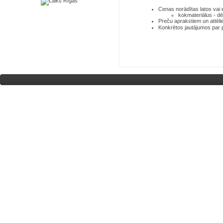
Cenas norādītas latos
vai
kokmateriālus - dē
Preču aprakstiem un attēli
Konkrētos jautājumos par