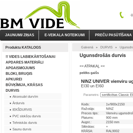
JAUNUMI/ ZIŅAS
E-VEIKALA NOTEIKUMI
PREČU PASŪTĪŠANA
Produktu KATALOGS
Galvenā
DURVIS
Ugunsdro
»
»
Ugunsdrošās durvis
!! VIDES LABIEKĀRTOŠANAI
APDARES MATERIĀLI
<< ATPAKAĻ <<
APGAISMOJUMS
pelēks gaišs
BLOKI, BRUĢIS
APKUREI
NINZ UNIVER vienviru u
BŪVĶĪMIJA, KRĀSAS
EI30 un EI60
DURVIS
Parametrs:
Aksesuāri durvīm
Ārdurvis
Kods:
1v/900x2150
Ražotājs:
NINZ
IEKŠDURVIS
Preces tips:
Vienviru ugunsdro
PVC slokšņu durvis
Platums:
900 mm
Augst.:
2150 mm
Tehniskās durvis
Siltinātas:
+
Saunu durvis
KRĀSA:
RAL9002