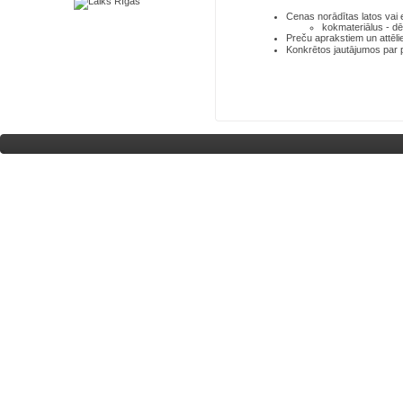
Cenas norādītas latos
vai
kokmateriālus - dē
Preču aprakstiem un attēli
Konkrētos jautājumos par