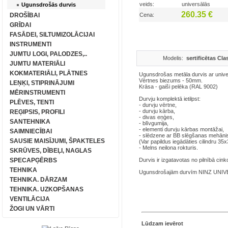
veids:
universālās
Ugunsdrošās durvis
260.35 €
DROŠĪBAI
Cena:
GRĪDAI
FASĀDEI, SILTUMIZOLĀCIJAI
INSTRUMENTI
JUMTU LOGI, PALODZES,..
Modelis:
sertificētas Cla
JUMTU MATERIĀLI
KOKMATERIĀLI, PLĀTNES
Ugunsdrošas metāla durvis ar unive
Vērtnes biezums - 50mm.
LEŅĶI, STIPRINĀJUMI
Krāsa - gaiši pelēka (RAL 9002)
MĒRINSTRUMENTI
Durvju komplektā ietilpst:
PLĒVES, TENTI
- durvju vērtne,
- durvju kārba,
REĢIPSIS, PROFILI
- divas eņģes,
SANTEHNIKA
- blīvgumija,
- elementi durvju kārbas montāžai,
SAIMNIECĪBAI
- slēdzene ar BB slēgšanas mehānism
SAUSIE MAISĪJUMI, ŠPAKTELES
(Var papildus iegādāties cilindru 3
- Melns neilona rokturis.
SKRŪVES, DĪBEĻI, NAGLAS
SPECAPĢĒRBS
Durvis ir izgatavotas no pilnībā cinko
TEHNIKA
Ugunsdrošajām durvīm NINZ UNIVER 
TEHNIKA. DĀRZAM
TEHNIKA. UZKOPŠANAS
VENTILĀCIJA
ŽOGI UN VĀRTI
Lūdzam ievērot