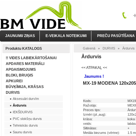
JAUNUMI/ ZIŅAS
E-VEIKALA NOTEIKUMI
PREČU PASŪTĪŠANA
Produktu KATALOGS
Galvenā
DURVIS
Ārdurvis
»
»
Ārdurvis
!! VIDES LABIEKĀRTOŠANAI
APDARES MATERIĀLI
<< ATPAKAĻ <<
APGAISMOJUMS
BLOKI, BRUĢIS
Jaunums !
APKUREI
MX-19 MODENA 120x205c
BŪVĶĪMIJA, KRĀSAS
DURVIS
Aksesuāri durvīm
Kods:
MX19
Ārdurvis
Ražotājs:
MEXIN
Preces tips:
Ārdur
IEKŠDURVIS
Izmēri (pl.,aug):
120x
PVC slokšņu durvis
krāsa:
koka 
veids:
labās
Tehniskās durvis
Siltinātas:
+
Saunu durvis
Metāla biezums (vērtne):
1.5 