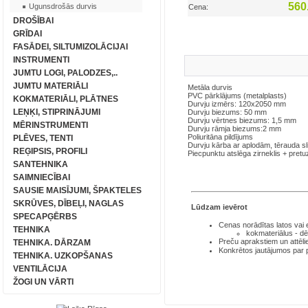
560
Ugunsdrošās durvis
Cena:
DROŠĪBAI
GRĪDAI
FASĀDEI, SILTUMIZOLĀCIJAI
INSTRUMENTI
JUMTU LOGI, PALODZES,..
JUMTU MATERIĀLI
Metāla durvis
PVC pārklājums (metalplasts)
KOKMATERIĀLI, PLĀTNES
Durvju izmērs: 120x2050 mm
LEŅĶI, STIPRINĀJUMI
Durvju biezums: 50 mm
Durvju vērtnes biezums: 1,5 mm
MĒRINSTRUMENTI
Durvju rāmja biezums:2 mm
Poliuritāna pildījums
PLĒVES, TENTI
Durvju kārba ar aplodām, tērauda s
REĢIPSIS, PROFILI
Piecpunktu atslēga zirneklis + pre
SANTEHNIKA
SAIMNIECĪBAI
SAUSIE MAISĪJUMI, ŠPAKTELES
SKRŪVES, DĪBEĻI, NAGLAS
Lūdzam ievērot
SPECAPĢĒRBS
Cenas norādītas latos
vai
TEHNIKA
kokmateriālus - dē
Preču aprakstiem un attēli
TEHNIKA. DĀRZAM
Konkrētos jautājumos par
TEHNIKA. UZKOPŠANAS
VENTILĀCIJA
ŽOGI UN VĀRTI