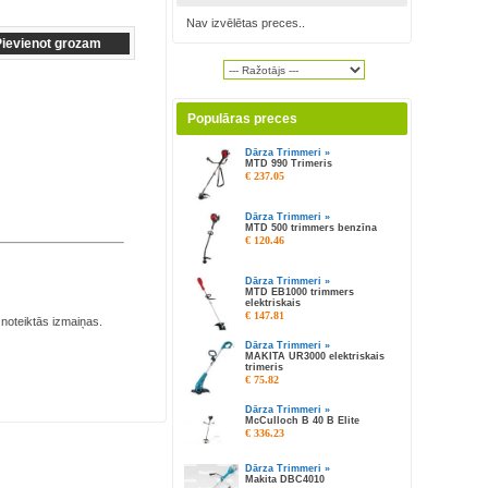
Nav izvēlētas preces..
Populāras preces
Dārza Trimmeri »
MTD 990 Trimeris
€ 237.05
Dārza Trimmeri »
MTD 500 trimmers benzīna
€ 120.46
Dārza Trimmeri »
MTD EB1000 trimmers
elektriskais
€ 147.81
 noteiktās izmaiņas.
Dārza Trimmeri »
MAKITA UR3000 elektriskais
trimeris
€ 75.82
Dārza Trimmeri »
McCulloch B 40 B Elite
€ 336.23
Dārza Trimmeri »
Makita DBC4010