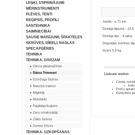
LEŅĶI, STIPRINĀJUMI
MĒRINSTRUMENTI
PLĒVES, TENTI
REĢIPSIS, PROFILI
Jauda - o.71 kw
SANTEHNIKA
Dzinēja tilpums - 24,5
SAIMNIECĪBAI
Dzinēja tips - 4 taktu
SAUSIE MAISĪJUMI, ŠPAKTELES
SKRŪVES, DĪBEĻI, NAGLAS
Degvielas tvertnes tilp
SPECAPĢĒRBS
Svars 5,9 kg
TEHNIKA
TEHNIKA. DĀRZAM
Dārza pļaujmašīnas
Dārza Trimmeri
Lūdzam ievērot
Dzīvžoga šķēres
Cenas norādī
kokm
Mauriņa traktori
Preču aprakst
Miglotāji
Konkrētos ja
Motobloki
Papildaprīkojums
Zaru smalcinātāji
Zāles šķēres
Zemes frēzes
TEHNIKA. UZKOPŠANAS