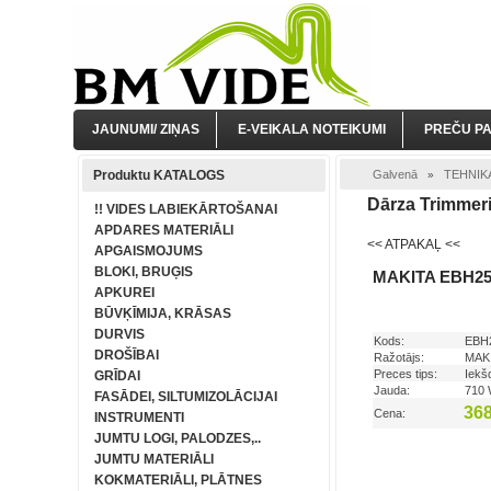
JAUNUMI/ ZIŅAS
E-VEIKALA NOTEIKUMI
PREČU P
Produktu KATALOGS
Galvenā
TEHNIK
»
Dārza Trimmer
!! VIDES LABIEKĀRTOŠANAI
APDARES MATERIĀLI
<< ATPAKAĻ <<
APGAISMOJUMS
BLOKI, BRUĢIS
MAKITA EBH253
APKUREI
BŪVĶĪMIJA, KRĀSAS
DURVIS
Kods:
EBH
DROŠĪBAI
Ražotājs:
MAK
Preces tips:
Iekš
GRĪDAI
Jauda:
710
FASĀDEI, SILTUMIZOLĀCIJAI
368
Cena:
INSTRUMENTI
JUMTU LOGI, PALODZES,..
JUMTU MATERIĀLI
KOKMATERIĀLI, PLĀTNES