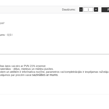
Daudzums:
 cm³
ums - 0,5 l
tas latos
vai eiro ar PVN 21% izņemot:
ateriālus - dēļus, mietiņus un mietiņu pusītes.
iem un attēliem ir informatīva nozīme, parametros vai komplektācijās ir iespējamas ražotāju
sazināties ar mums
utājumos par precēm varat
.