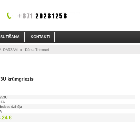
ASŪTĪŠANA
KONTAKTI
A. DĀRZAM
Dārza Trimmeri
»
i
U krūmgriezis
253U
ITA
dedzes dzinēja
 W
.24 €