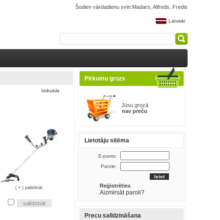
Šodien vārdadienu svin:Madars, Alfreds, Fredis
Latviski
Pirkumu grozs
Izdrukāt
Jūsu grozā
nav preču
Lietotāju sitēma
E-pasts:
Parole:
Reģistrēties
( + ) palielināt
Aizmirsāt paroli?
Precu salīdzināšana