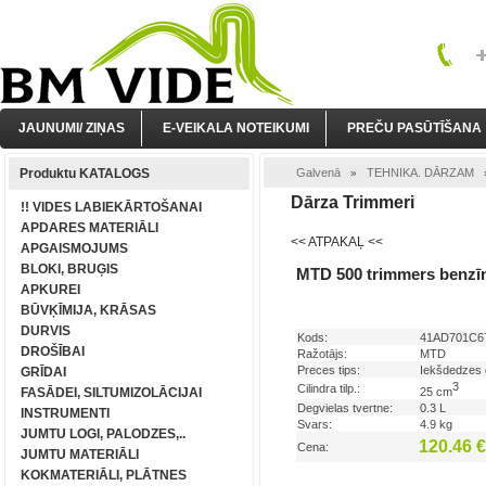
JAUNUMI/ ZIŅAS
E-VEIKALA NOTEIKUMI
PREČU PASŪTĪŠANA
Produktu KATALOGS
Galvenā
TEHNIKA. DĀRZAM
»
Dārza Trimmeri
!! VIDES LABIEKĀRTOŠANAI
APDARES MATERIĀLI
<< ATPAKAĻ <<
APGAISMOJUMS
BLOKI, BRUĢIS
MTD 500 trimmers benzī
APKUREI
BŪVĶĪMIJA, KRĀSAS
DURVIS
Kods:
41AD701C6
DROŠĪBAI
Ražotājs:
MTD
Preces tips:
Iekšdedzes 
GRĪDAI
3
Cilindra tilp.:
25 cm
FASĀDEI, SILTUMIZOLĀCIJAI
Degvielas tvertne:
0.3 L
INSTRUMENTI
Svars:
4.9 kg
JUMTU LOGI, PALODZES,..
120.46 
Cena:
JUMTU MATERIĀLI
KOKMATERIĀLI, PLĀTNES