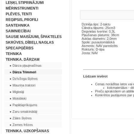
LEŅĶI, STIPRINĀJUMI
MĒRINSTRUMENTI
PLĒVES, TENTI
REĢIPSIS, PROFILI
Dzinēja tips: 2-taktu
SANTEHNIKA
Cilindra tilpums: 25cm3
SAIMNIECĪBAI
Degvielas tvertne: 0,3L
Pļaušanas platums: 38cm
SAUSIE MAISĪJUMI, ŠPAKTELES
Auklas diametrs: 2,0mm
SKRŪVES, DĪBEĻI, NAGLAS
Spole: pusautomātiskā
Asmenis: NAV paredzēts
SPECAPĢĒRBS
Rokturis: D-tipa
Josta: NAV
TEHNIKA
TEHNIKA. DĀRZAM
Dārza pļaujmašīnas
Dārza Trimmeri
Lūdzam ievērot
Dzīvžoga šķēres
Cenas norādītas latos
vai
Mauriņa traktori
kokmateriālus - dē
Preču aprakstiem un attēli
Miglotāji
Konkrētos jautājumos par
Motobloki
Papildaprīkojums
Zaru smalcinātāji
Zāles šķēres
Zemes frēzes
TEHNIKA. UZKOPŠANAS