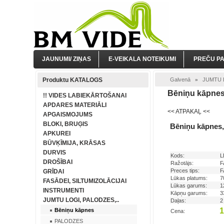
JAUNUMI/ ZIŅAS
E-VEIKALA NOTEIKUMI
PREČU P
Produktu KATALOGS
Galvenā
JUMTU L
»
Bēniņu kāpne
!! VIDES LABIEKĀRTOŠANAI
APDARES MATERIĀLI
<< ATPAKAĻ <<
APGAISMOJUMS
BLOKI, BRUĢIS
Bēniņu kāpnes,
APKUREI
BŪVĶĪMIJA, KRĀSAS
DURVIS
Kods:
L
DROŠĪBAI
Ražotājs:
F
Preces tips:
F
GRĪDAI
Lūkas platums:
7
FASĀDEI, SILTUMIZOLĀCIJAI
Lūkas garums:
1
INSTRUMENTI
Kāpņu garums:
3
JUMTU LOGI, PALODZES,..
Daļas:
1
Bēniņu kāpnes
Cena:
PALODZES