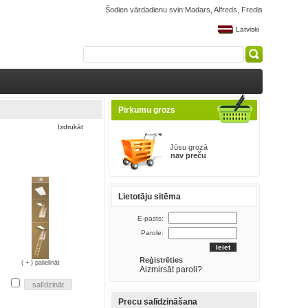
Šodien vārdadienu svin:Madars, Alfreds, Fredis
Latviski
Pirkumu grozs
Izdrukāt
Jūsu grozā
nav preču
Lietotāju sitēma
E-pasts:
Parole:
Reģistrēties
( + ) palielināt
Aizmirsāt paroli?
Precu salīdzināšana