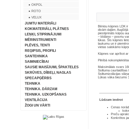
OKPOL
ROTO
VELUX
JUMTU MATERIĀLI
Bēniņu kāpnes LDK ir
KOKMATERIĀLI, PLĀTNES
divām daļām. Augšējā d
piestiprināts kāpņu a
LEŅĶI, STIPRINĀJUMI
– bīdāmo – posmu var no
MĒRINSTRUMENTI
lūkas. Šīs kāpnes liet
laukumu un ir piemēro
PLĒVES, TENTI
vietas salokāmo kāpņu
REĢIPSIS, PROFILI
Kāpnes var aprīkot ar
SANTEHNIKA
Pilnībā nokomplektēta
SAIMNIECĪBAI
SAUSIE MAISĪJUMI, ŠPAKTELES
Maksimālais svars 16
Ssiltuma caurlaidība
SKRŪVES, DĪBEĻI, NAGLAS
Ssiltumizolācijas slā
Lūkas vāka biezums 
SPECAPĢĒRBS
TEHNIKA
TEHNIKA. DĀRZAM
TEHNIKA. UZKOPŠANAS
Lūdzam ievērot
VENTILĀCIJA
ŽOGI UN VĀRTI
Cenas norādī
kokm
Preču aprakst
Konkrētos ja