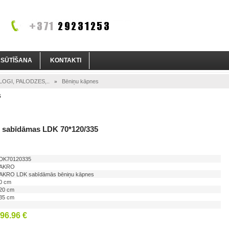
ASŪTĪŠANA
KONTAKTI
OGI, PALODZES,..
Bēniņu kāpnes
»
s
 sabīdāmas LDK 70*120/335
DK70120335
AKRO
AKRO LDK sabīdāmās bēniņu kāpnes
0 cm
20 cm
35 cm
2
96.96 €