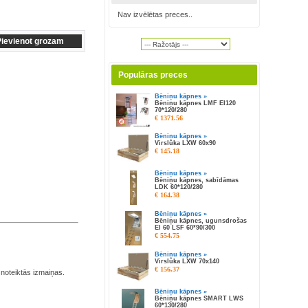
Nav izvēlētas preces..
Populāras preces
Bēniņu kāpnes »
Bēniņu kāpnes LMF EI120
70*120/280
€ 1371.56
Bēniņu kāpnes »
Virslūka LXW 60x90
€ 145.18
Bēniņu kāpnes »
Bēniņu kāpnes, sabīdāmas
LDK 60*120/280
€ 164.38
Bēniņu kāpnes »
Bēniņu kāpnes, ugunsdrošas
EI 60 LSF 60*90/300
€ 554.75
Bēniņu kāpnes »
Virslūka LXW 70x140
€ 156.37
 noteiktās izmaiņas.
Bēniņu kāpnes »
Bēniņu kāpnes SMART LWS
60*130/280