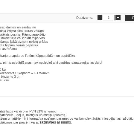
Daudzums:
 sabīdāmas un sastāv no
aļā ietilpst lūka, kuras vākam
ugšējais posms. Kāpņu apakšējo
laist lejā vai iebīdīt telpā virs
ošanas laikā aizņem nelielu grīdas
tas telpām, kurās nepietiek
 atvēršanai.
 barjeru, apdares līstēm, kāpņu pēdām un papildlūku
s, pirms uzstādīšanas nav nepieciešami papildus sagatavošanas darbi
0 kg
s koeficents U kāpnēm = 1.1 W/m2K
ņa biezums 3 cm
3.6 cm
tas latos
vai eiro ar PVN 21% izņemot:
ateriālus - dēļus, mietiņus un mietiņu pusītes.
iem un attēliem ir informatīva nozīme, parametros vai komplektācijās ir iespējamas ražotāju
sazināties ar mums
utājumos par precēm varat
.