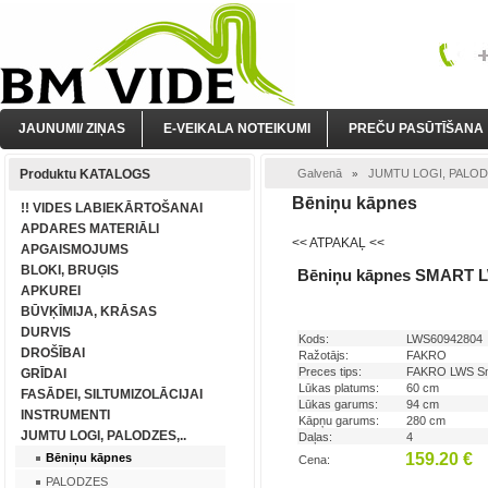
JAUNUMI/ ZIŅAS
E-VEIKALA NOTEIKUMI
PREČU PASŪTĪŠANA
Produktu KATALOGS
Galvenā
JUMTU LOGI, PALODZ
»
Bēniņu kāpnes
!! VIDES LABIEKĀRTOŠANAI
APDARES MATERIĀLI
<< ATPAKAĻ <<
APGAISMOJUMS
BLOKI, BRUĢIS
Bēniņu kāpnes SMART L
APKUREI
BŪVĶĪMIJA, KRĀSAS
DURVIS
Kods:
LWS60942804
DROŠĪBAI
Ražotājs:
FAKRO
Preces tips:
FAKRO LWS Sma
GRĪDAI
Lūkas platums:
60 cm
FASĀDEI, SILTUMIZOLĀCIJAI
Lūkas garums:
94 cm
INSTRUMENTI
Kāpņu garums:
280 cm
JUMTU LOGI, PALODZES,..
Daļas:
4
159.20 €
Bēniņu kāpnes
Cena:
PALODZES