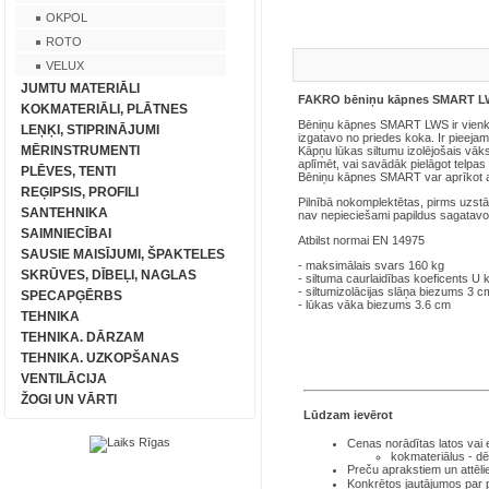
OKPOL
ROTO
VELUX
JUMTU MATERIĀLI
FAKRO bēniņu kāpnes SMART 
KOKMATERIĀLI, PLĀTNES
Bēniņu kāpnes SMART LWS ir vienk
LEŅĶI, STIPRINĀJUMI
izgatavo no priedes koka. Ir pieeja
MĒRINSTRUMENTI
Kāpņu lūkas siltumu izolējošais vāk
aplīmēt, vai savādāk pielāgot telpas
PLĒVES, TENTI
Bēniņu kāpnes SMART var aprīkot a
REĢIPSIS, PROFILI
Pilnībā nokomplektētas, pirms uzst
SANTEHNIKA
nav nepieciešami papildus sagatav
SAIMNIECĪBAI
Atbilst normai EN 14975
SAUSIE MAISĪJUMI, ŠPAKTELES
- maksimālais svars 160 kg
SKRŪVES, DĪBEĻI, NAGLAS
- siltuma caurlaidības koeficents 
- siltumizolācijas slāņa biezums 3 c
SPECAPĢĒRBS
- lūkas vāka biezums 3.6 cm
TEHNIKA
TEHNIKA. DĀRZAM
TEHNIKA. UZKOPŠANAS
VENTILĀCIJA
ŽOGI UN VĀRTI
Lūdzam ievērot
Cenas norādītas latos
vai
kokmateriālus - dē
Preču aprakstiem un attēli
Konkrētos jautājumos par